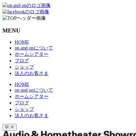
コ
ン
テ
ン
MENU
ツ
へ
HOME
ス
on and onについて
キ
ホームシアター
ッ
ブログ
プ
ショップ
法人のお客さま
HOME
on and onについて
ホームシアター
ブログ
ショップ
法人のお客さま