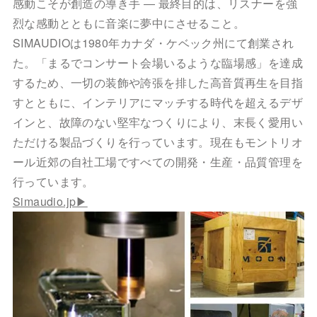
感動こそが創造の導き手 ― 最終目的は、リスナーを強
烈な感動とともに音楽に夢中にさせること。
SIMAUDIOは1980年カナダ・ケベック州にて創業され
た。「まるでコンサート会場いるような臨場感」を達成
するため、一切の装飾や誇張を排した高音質再生を目指
すとともに、インテリアにマッチする時代を超えるデザ
インと、故障のない堅牢なつくりにより、末長く愛用い
ただける製品づくりを行っています。現在もモントリオ
ール近郊の自社工場ですべての開発・生産・品質管理を
行っています。
Simaudio.jp▶︎