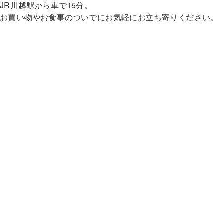
JR川越駅から車で15分。
お買い物やお食事のついでにお気軽にお立ち寄りください。
お問い合わせはこちら
弊社プライバシーポリシー
on and on株式会社
〒350-0001 埼玉県川越市古谷上4256-34
TEL:049-293-3276